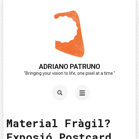
Skip
to
content
(Press
Enter)
ADRIANO PATRUNO
"Bringing your vision to life, one pixel at a time."
Material Fràgil?
Exposió Postcard