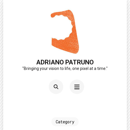
Skip
to
content
(Press
Enter)
ADRIANO PATRUNO
"Bringing your vision to life, one pixel at a time."
Category