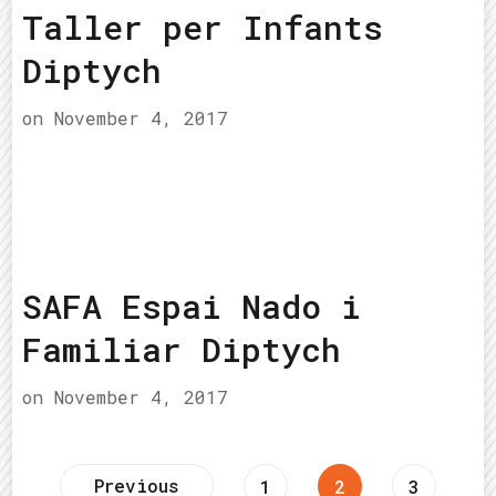
Taller per Infants
Diptych
on
November 4, 2017
SAFA Espai Nado i
Familiar Diptych
on
November 4, 2017
Previous
Page
Page
Page
1
2
3